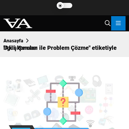
Anasayfa
"
" etiketiyle ilgili konular
Akış Şeması ile Problem Çözme